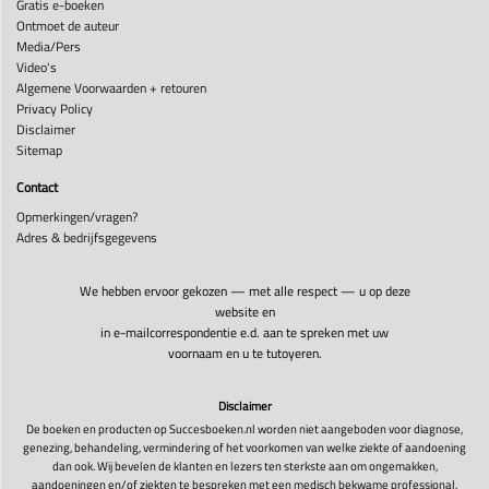
Gratis e-boeken
Ontmoet de auteur
Media/Pers
Video's
Algemene Voorwaarden + retouren
Privacy Policy
Disclaimer
Sitemap
Contact
Opmerkingen/vragen?
Adres & bedrijfsgegevens
We hebben ervoor gekozen — met alle respect — u op deze
website en
in e-mailcorrespondentie e.d. aan te spreken met uw
voornaam en u te tutoyeren.
Disclaimer
De boeken en producten op Succesboeken.nl worden niet aangeboden voor diagnose,
genezing, behandeling, vermindering of het voorkomen van welke ziekte of aandoening
dan ook. Wij bevelen de klanten en lezers ten sterkste aan om ongemakken,
aandoeningen en/of ziekten te bespreken met een medisch bekwame professional.