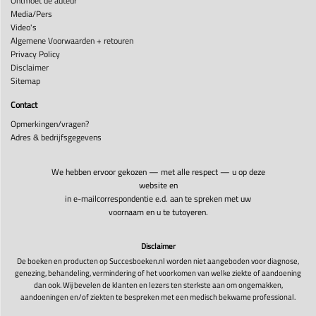
Ontmoet de auteur
Media/Pers
Video's
Algemene Voorwaarden + retouren
Privacy Policy
Disclaimer
Sitemap
Contact
Opmerkingen/vragen?
Adres & bedrijfsgegevens
We hebben ervoor gekozen — met alle respect — u op deze
website en
in e-mailcorrespondentie e.d. aan te spreken met uw
voornaam en u te tutoyeren.
Disclaimer
De boeken en producten op Succesboeken.nl worden niet aangeboden voor diagnose,
genezing, behandeling, vermindering of het voorkomen van welke ziekte of aandoening
dan ook. Wij bevelen de klanten en lezers ten sterkste aan om ongemakken,
aandoeningen en/of ziekten te bespreken met een medisch bekwame professional.