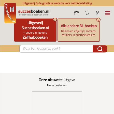
Uitgeverij & de grootste website voor zelfontwikkeling
i
i
Uitgeverij
Alle andere NL boeken
Succesboeken.nl
Reizen en vrije tijd, romans,
+ andere uitgevers
thrillers, kinderboeken etc.
Zelfhulpboeken
Onze nieuwste uitgave
Nu te bestellen!