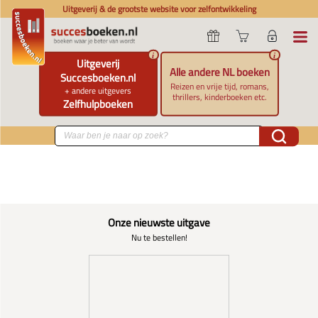
Uitgeverij & de grootste website voor zelfontwikkeling
i
i
Uitgeverij
Alle andere NL boeken
Succesboeken.nl
Reizen en vrije tijd, romans,
+ andere uitgevers
thrillers, kinderboeken etc.
Zelfhulpboeken
Onze nieuwste uitgave
Nu te bestellen!