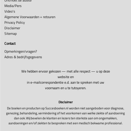
Ontmoet de auteur
Media/Pers
Video's
Algemene Voorwaarden + retouren
Privacy Policy
Disclaimer
Sitemap
Contact
Opmerkingen/vragen?
Adres & bedrijfsgegevens
We hebben ervoor gekozen — met alle respect — u op deze
website en
in e-mailcorrespondentie e.d. aan te spreken met uw
voornaam en u te tutoyeren.
Disclaimer
De boeken en producten op Succesboeken.nl worden niet aangeboden voor diagnose,
genezing, behandeling, vermindering of het voorkomen van welke ziekte of aandoening
dan ook. Wij bevelen de klanten en lezers ten sterkste aan om ongemakken,
aandoeningen en/of ziekten te bespreken met een medisch bekwame professional.