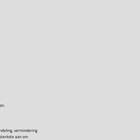
en.
ndeling, vermindering
 sterkste aan om