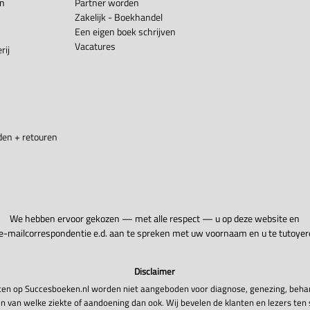
en
Partner worden
Zakelijk - Boekhandel
Een eigen boek schrijven
Vacatures
rij
en + retouren
We hebben ervoor gekozen — met alle respect — u op deze website en
 e-mailcorrespondentie e.d. aan te spreken met uw voornaam en u te tutoyer
Disclaimer
en op Succesboeken.nl worden niet aangeboden voor diagnose, genezing, beha
n van welke ziekte of aandoening dan ook. Wij bevelen de klanten en lezers ten