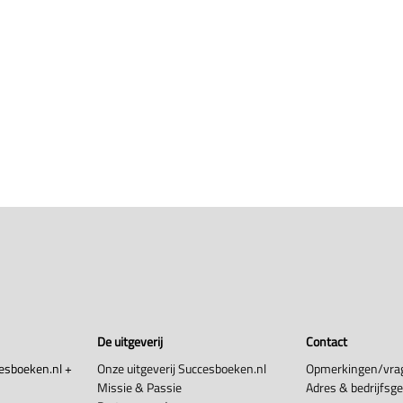
De uitgeverij
Contact
esboeken.nl +
Onze uitgeverij Succesboeken.nl
Opmerkingen/vra
Missie & Passie
Adres & bedrijfsg