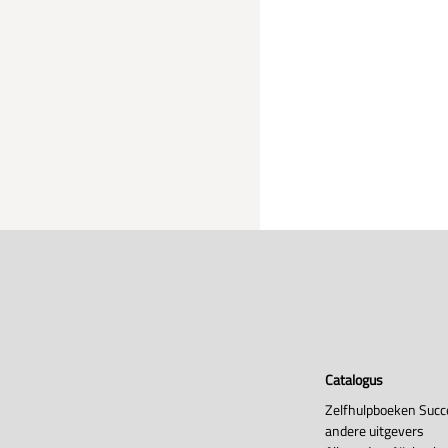
Catalogus
Zelfhulpboeken Succ
andere uitgevers