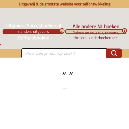
Uitgeverij & de grootste website voor zelfontwikkeling
Uitgeverij Succesboeken.nl
Alle andere NL boeken
+ andere uitgevers
i
i
Reizen en vrije tijd, romans,
Zelfhulpboeken
thrillers, kinderboeken etc.
n