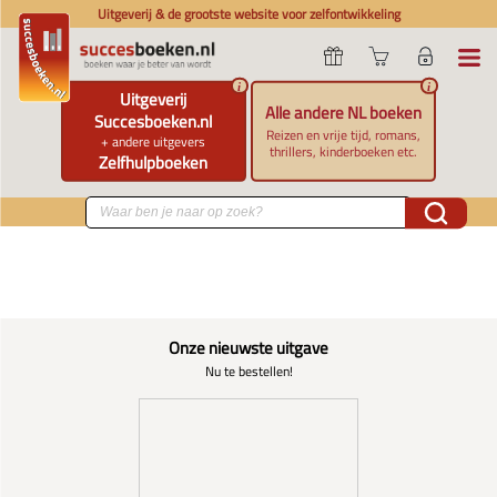
Uitgeverij & de grootste website voor zelfontwikkeling
i
i
Uitgeverij
Alle andere NL boeken
Succesboeken.nl
Reizen en vrije tijd, romans,
+ andere uitgevers
thrillers, kinderboeken etc.
Zelfhulpboeken
Onze nieuwste uitgave
Nu te bestellen!