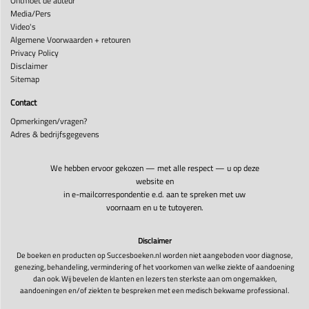
Ontmoet de auteur
Media/Pers
Video's
Algemene Voorwaarden + retouren
Privacy Policy
Disclaimer
Sitemap
Contact
Opmerkingen/vragen?
Adres & bedrijfsgegevens
We hebben ervoor gekozen — met alle respect — u op deze
website en
in e-mailcorrespondentie e.d. aan te spreken met uw
voornaam en u te tutoyeren.
Disclaimer
De boeken en producten op Succesboeken.nl worden niet aangeboden voor diagnose,
genezing, behandeling, vermindering of het voorkomen van welke ziekte of aandoening
dan ook. Wij bevelen de klanten en lezers ten sterkste aan om ongemakken,
aandoeningen en/of ziekten te bespreken met een medisch bekwame professional.