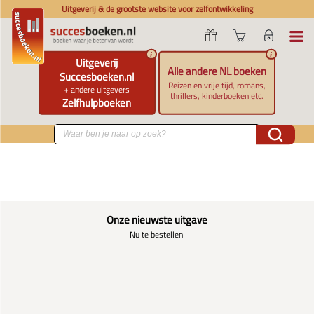
Uitgeverij & de grootste website voor zelfontwikkeling
i
i
Uitgeverij
Alle andere NL boeken
Succesboeken.nl
Reizen en vrije tijd, romans,
+ andere uitgevers
thrillers, kinderboeken etc.
Zelfhulpboeken
Onze nieuwste uitgave
Nu te bestellen!