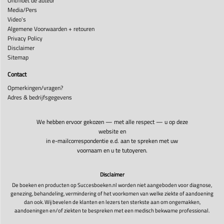
Ontmoet de auteur
Media/Pers
Video's
Algemene Voorwaarden + retouren
Privacy Policy
Disclaimer
Sitemap
Contact
Opmerkingen/vragen?
Adres & bedrijfsgegevens
We hebben ervoor gekozen — met alle respect — u op deze
website en
in e-mailcorrespondentie e.d. aan te spreken met uw
voornaam en u te tutoyeren.
Disclaimer
De boeken en producten op Succesboeken.nl worden niet aangeboden voor diagnose,
genezing, behandeling, vermindering of het voorkomen van welke ziekte of aandoening
dan ook. Wij bevelen de klanten en lezers ten sterkste aan om ongemakken,
aandoeningen en/of ziekten te bespreken met een medisch bekwame professional.