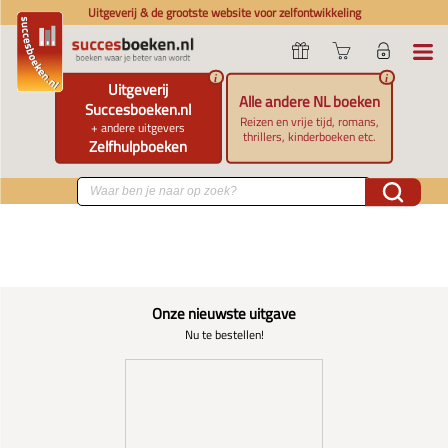
Uitgeverij & de grootste website voor zelfontwikkeling
i
i
Uitgeverij
Alle andere NL boeken
Succesboeken.nl
Reizen en vrije tijd, romans,
+ andere uitgevers
thrillers, kinderboeken etc.
Zelfhulpboeken
Onze nieuwste uitgave
Nu te bestellen!