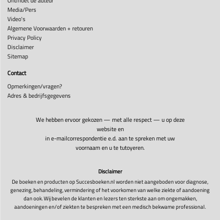
Ontmoet de auteur
Media/Pers
Video's
Algemene Voorwaarden + retouren
Privacy Policy
Disclaimer
Sitemap
Contact
Opmerkingen/vragen?
Adres & bedrijfsgegevens
We hebben ervoor gekozen — met alle respect — u op deze
website en
in e-mailcorrespondentie e.d. aan te spreken met uw
voornaam en u te tutoyeren.
Disclaimer
De boeken en producten op Succesboeken.nl worden niet aangeboden voor diagnose,
genezing, behandeling, vermindering of het voorkomen van welke ziekte of aandoening
dan ook. Wij bevelen de klanten en lezers ten sterkste aan om ongemakken,
aandoeningen en/of ziekten te bespreken met een medisch bekwame professional.