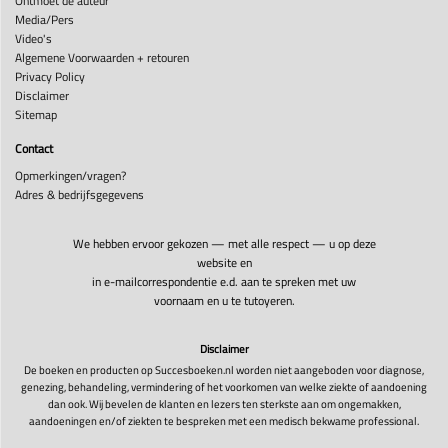
Ontmoet de auteur
Media/Pers
Video's
Algemene Voorwaarden + retouren
Privacy Policy
Disclaimer
Sitemap
Contact
Opmerkingen/vragen?
Adres & bedrijfsgegevens
We hebben ervoor gekozen — met alle respect — u op deze
website en
in e-mailcorrespondentie e.d. aan te spreken met uw
voornaam en u te tutoyeren.
Disclaimer
De boeken en producten op Succesboeken.nl worden niet aangeboden voor diagnose,
genezing, behandeling, vermindering of het voorkomen van welke ziekte of aandoening
dan ook. Wij bevelen de klanten en lezers ten sterkste aan om ongemakken,
aandoeningen en/of ziekten te bespreken met een medisch bekwame professional.