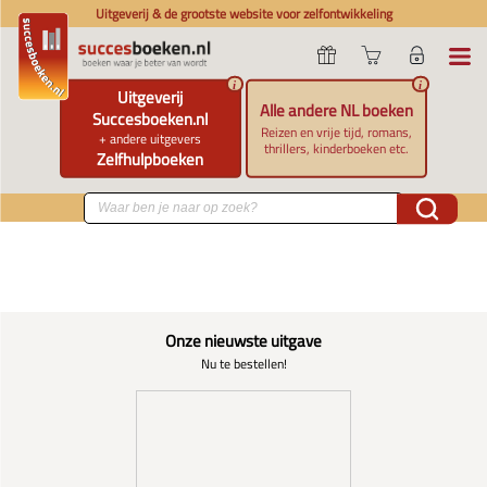
Uitgeverij & de grootste website voor zelfontwikkeling
i
i
Uitgeverij
Alle andere NL boeken
Succesboeken.nl
Reizen en vrije tijd, romans,
+ andere uitgevers
thrillers, kinderboeken etc.
Zelfhulpboeken
Onze nieuwste uitgave
Nu te bestellen!