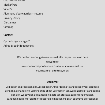
Ontmoet de auteur
Media/Pers
Video's
Algemene Voorwaarden + retouren
Privacy Policy
Disclaimer
Sitemap
Contact
Opmerkingen/vragen?
Adres & bedrijfsgegevens
We hebben ervoor gekozen — met alle respect — u op deze
website en
in e-mailcorrespondentie e.d. aan te spreken met uw
voornaam en u te tutoyeren.
Disclaimer
De boeken en producten op Succesboeken.nl worden niet aangeboden voor diagnose,
genezing, behandeling, vermindering of het voorkomen van welke ziekte of aandoening
dan ook. Wij bevelen de klanten en lezers ten sterkste aan om ongemakken,
aandoeningen en/of ziekten te bespreken met een medisch bekwame professional.