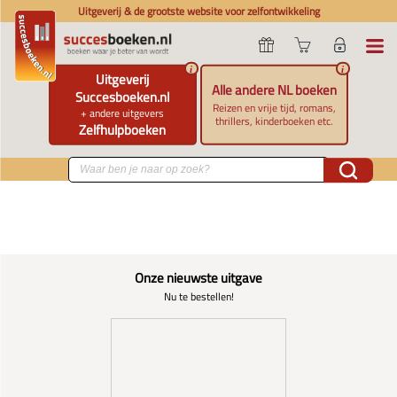
Uitgeverij & de grootste website voor zelfontwikkeling
i
i
Uitgeverij
Alle andere NL boeken
Succesboeken.nl
Reizen en vrije tijd, romans,
+ andere uitgevers
thrillers, kinderboeken etc.
Zelfhulpboeken
Onze nieuwste uitgave
Nu te bestellen!