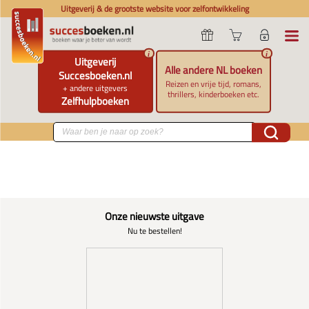
Uitgeverij & de grootste website voor zelfontwikkeling
i
i
Uitgeverij
Alle andere NL boeken
Succesboeken.nl
Reizen en vrije tijd, romans,
+ andere uitgevers
thrillers, kinderboeken etc.
Zelfhulpboeken
Onze nieuwste uitgave
Nu te bestellen!