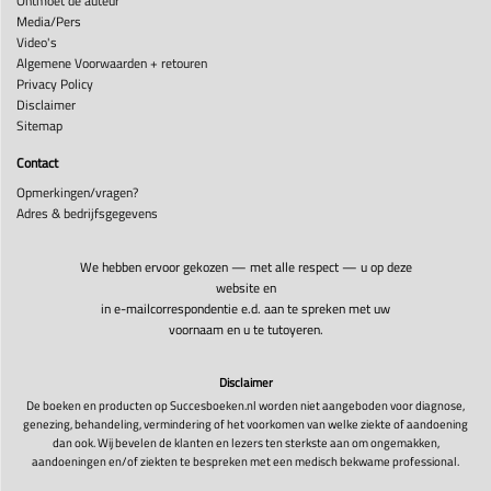
Ontmoet de auteur
Media/Pers
Video's
Algemene Voorwaarden + retouren
Privacy Policy
Disclaimer
Sitemap
Contact
Opmerkingen/vragen?
Adres & bedrijfsgegevens
We hebben ervoor gekozen — met alle respect — u op deze
website en
in e-mailcorrespondentie e.d. aan te spreken met uw
voornaam en u te tutoyeren.
Disclaimer
De boeken en producten op Succesboeken.nl worden niet aangeboden voor diagnose,
genezing, behandeling, vermindering of het voorkomen van welke ziekte of aandoening
dan ook. Wij bevelen de klanten en lezers ten sterkste aan om ongemakken,
aandoeningen en/of ziekten te bespreken met een medisch bekwame professional.