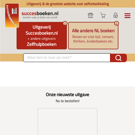
Uitgeverij & de grootste website voor zelfontwikkeling
i
i
Uitgeverij
Alle andere NL boeken
Succesboeken.nl
Reizen en vrije tijd, romans,
+ andere uitgevers
thrillers, kinderboeken etc.
Zelfhulpboeken
Onze nieuwste uitgave
Nu te bestellen!