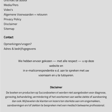
Ontmoet de auteur
Media/Pers
Video's
Algemene Voorwaarden + retouren
Privacy Policy
Disclaimer
Sitemap
Contact
Opmerkingen/vragen?
Adres & bedrijfsgegevens
We hebben ervoor gekozen — met alle respect — u op deze
website en
in e-mailcorrespondentie e.d. aan te spreken met uw
voornaam en u te tutoyeren.
Disclaimer
De boeken en producten op Succesboeken.nl worden niet aangeboden voor diagnose,
genezing, behandeling, vermindering of het voorkomen van welke ziekte of aandoening
dan ook. Wij bevelen de klanten en lezers ten sterkste aan om ongemakken,
aandoeningen en/of ziekten te bespreken met een medisch bekwame professional.