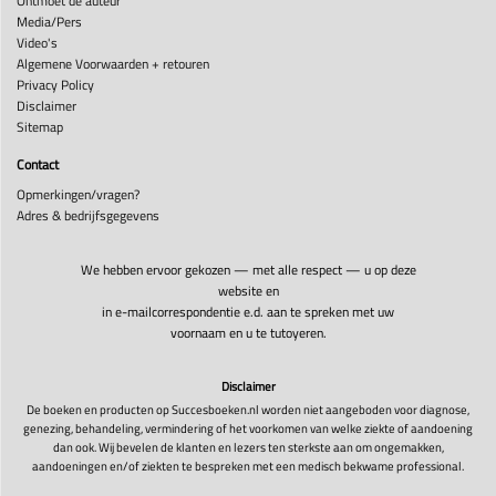
Ontmoet de auteur
Media/Pers
Video's
Algemene Voorwaarden + retouren
Privacy Policy
Disclaimer
Sitemap
Contact
Opmerkingen/vragen?
Adres & bedrijfsgegevens
We hebben ervoor gekozen — met alle respect — u op deze
website en
in e-mailcorrespondentie e.d. aan te spreken met uw
voornaam en u te tutoyeren.
Disclaimer
De boeken en producten op Succesboeken.nl worden niet aangeboden voor diagnose,
genezing, behandeling, vermindering of het voorkomen van welke ziekte of aandoening
dan ook. Wij bevelen de klanten en lezers ten sterkste aan om ongemakken,
aandoeningen en/of ziekten te bespreken met een medisch bekwame professional.