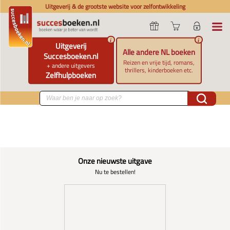
Uitgeverij & de grootste website voor zelfontwikkeling
i
i
Uitgeverij
Alle andere NL boeken
Succesboeken.nl
Reizen en vrije tijd, romans,
+ andere uitgevers
thrillers, kinderboeken etc.
Zelfhulpboeken
Onze nieuwste uitgave
Nu te bestellen!