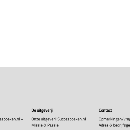
De uitgeverij
Contact
esboeken.nl +
Onze uitgeverij Succesboeken.nl
Opmerkingen/vra
Missie & Passie
Adres & bedrijfsg