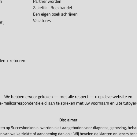
en
Partner worden
Zakelijk - Boekhandel
Een eigen boek schrijven
Vacatures
rij
en + retouren
We hebben ervoor gekozen — met alle respect — u op deze website en
 e-mailcorrespondentie e.d. aan te spreken met uw voornaam en u te tutoyer
Disclaimer
en op Succesboeken.nl worden niet aangeboden voor diagnose, genezing, beha
n van welke ziekte of aandoening dan ook. Wij bevelen de klanten en lezers ten