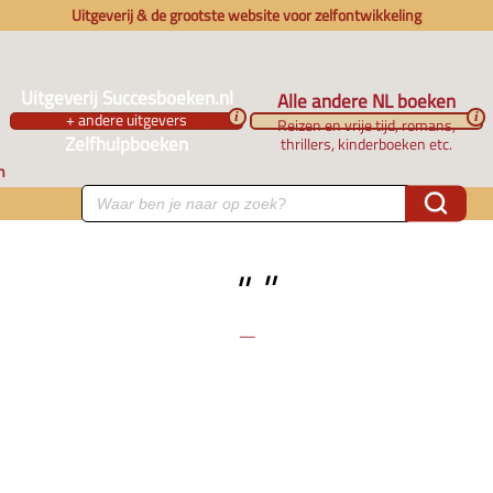
Uitgeverij & de grootste website voor zelfontwikkeling
Uitgeverij Succesboeken.nl
Alle andere NL boeken
+ andere uitgevers
i
i
Reizen en vrije tijd, romans,
Zelfhulpboeken
thrillers, kinderboeken etc.
n