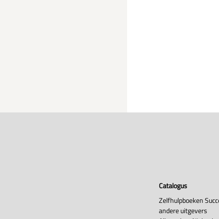
Catalogus
Zelfhulpboeken Succ
andere uitgevers