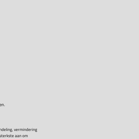
en.
ndeling, vermindering
 sterkste aan om